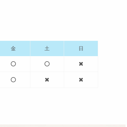
金
土
日